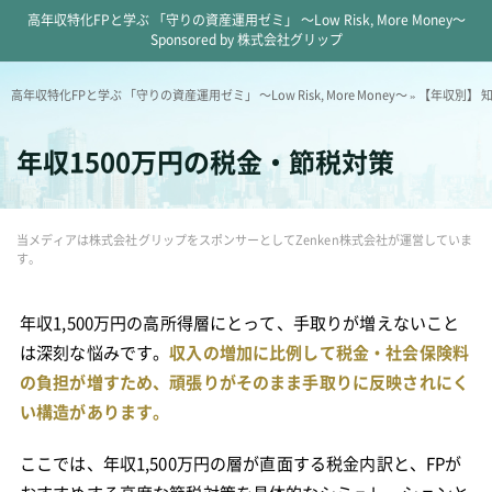
高年収特化FPと学ぶ 「守りの資産運用ゼミ」 ～Low Risk, More Money～
Sponsored by 株式会社グリップ
高年収特化FPと学ぶ 「守りの資産運用ゼミ」 ～Low Risk, More Money～
»
【年収別】 
年収1500万円の税金・節税対策
当メディアは株式会社グリップをスポンサーとしてZenken株式会社が運営していま
す。
年収1,500万円の高所得層にとって、手取りが増えないこと
は深刻な悩みです。
収入の増加に比例して税金・社会保険料
の負担が増すため、頑張りがそのまま手取りに反映されにく
い構造があります。
ここでは、年収1,500万円の層が直面する税金内訳と、FPが