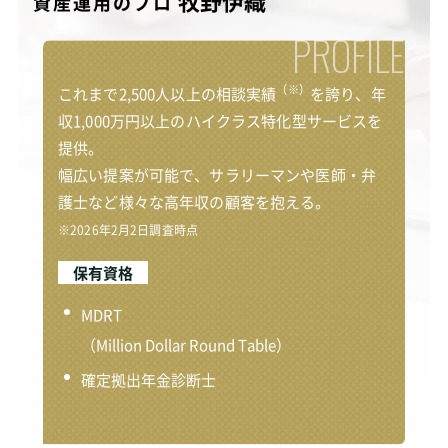
牧野伊織
資
産
運
用
の
プ
ロ
PROFILE
（※）
これまで2,500人以上の相談実績
を誇り、年
収1,000万円以上のハイクラス特化型サービスを
提供。
幅広い提案が可能で、サラリーマンや医師・弁
護士など様々な高年収の顧客を抱える。
※2026年2月2日調査時点
保有資格
MDRT
（Million Dollar Round Table）
確定拠出年金診断士