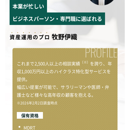
本業が忙しい
ビジネスパーソン・専門職に選ばれる
牧野伊織
資
産
運
用
の
プ
ロ
PROFILE
（※）
これまで2,500人以上の相談実績
を誇り、年
収1,000万円以上のハイクラス特化型サービスを
提供。
幅広い提案が可能で、サラリーマンや医師・弁
護士など様々な高年収の顧客を抱える。
※2026年2月2日調査時点
保有資格
MDRT