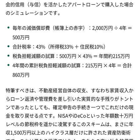
会的信用（与信）を活かしたアパートローンで購入した場合
のシミュレーションです。
毎年の減価償却費（帳簿上の赤字）：2,000万円 ÷ 4年 ＝
500万円
合計税率：43%（所得税33% ＋ 住民税10%）
税負担軽減額の試算：500万円 × 43% ＝ 年間約215万円
4年間の累計税負担軽減額の試算：215万円 × 4年 ＝ 合計
860万円
特筆すべきは、不動産経営自体の収支、すなわち家賃収入か
らローン返済や管理費を差し引いた実質的な手残りがトント
ンであったとしても、確定申告の手続き一つでこれだけの現
金を取り戻せる点です。NISAやiDeCoといった年額数十万円
レベルの節税枠を遥かに凌駕するこのスキームは、まさに年
収1,500万円以上のハイクラス層だけに許された資産防衛術