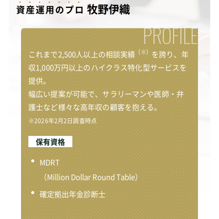
牧野伊織
資
産
運
用
の
プ
ロ
PROFILE
（※）
これまで2,500人以上の相談実績
を誇り、年
収1,000万円以上のハイクラス特化型サービスを
提供。
幅広い提案が可能で、サラリーマンや医師・弁
護士など様々な高年収の顧客を抱える。
※2026年2月2日調査時点
保有資格
MDRT
（Million Dollar Round Table）
確定拠出年金診断士