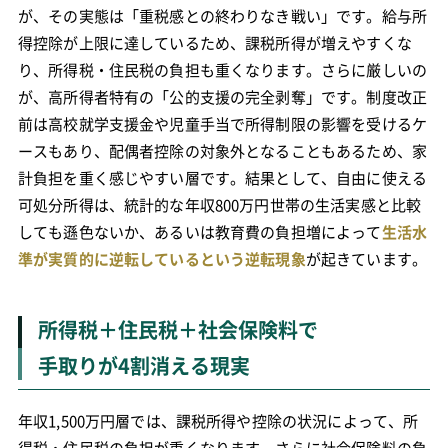
が、その実態は「重税感との終わりなき戦い」です。給与所
得控除が上限に達しているため、課税所得が増えやすくな
り、所得税・住民税の負担も重くなります。さらに厳しいの
が、高所得者特有の「公的支援の完全剥奪」です。制度改正
前は高校就学支援金や児童手当で所得制限の影響を受けるケ
ースもあり、配偶者控除の対象外となることもあるため、家
計負担を重く感じやすい層です。結果として、自由に使える
可処分所得は、統計的な年収800万円世帯の生活実感と比較
しても遜色ないか、あるいは教育費の負担増によって
生活水
準が実質的に逆転しているという逆転現象
が起きています。
所得税＋住民税＋社会保険料で
手取りが4割消える現実
年収1,500万円層では、課税所得や控除の状況によって、所
得税・住民税の負担が重くなります。さらに社会保険料の負