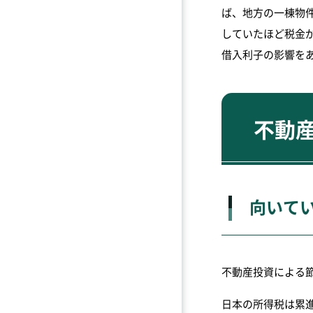
ば、地方の一棟物
していたほど税金
借入利子の影響を
不動
向いて
不動産投資による
日本の所得税は累進