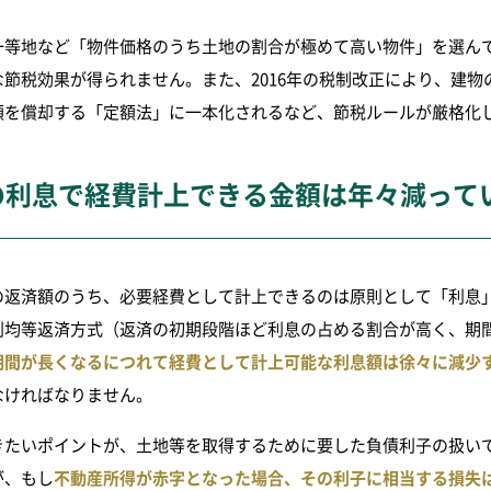
一等地など「物件価格のうち土地の割合が極めて高い物件」を選ん
な節税効果が得られません。また、2016年の税制改正により、建
額を償却する「定額法」に一本化されるなど、節税ルールが厳格化
の利息で経費計上できる金額は年々減って
の返済額のうち、必要経費として計上できるのは原則として「利息
利均等返済方式（返済の初期段階ほど利息の占める割合が高く、期
期間が長くなるにつれて経費として計上可能な利息額は徐々に減少
なければなりません。
きたいポイントが、土地等を取得するために要した負債利子の扱い
が、もし
不動産所得が赤字となった場合、その利子に相当する損失