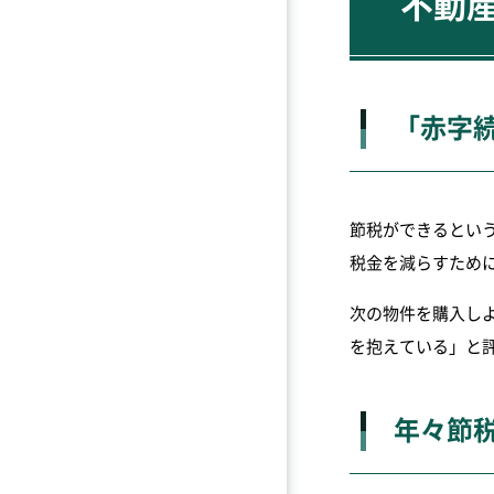
不動
「赤字
節税ができるとい
税金を減らすため
次の物件を購入し
を抱えている」と
年々節