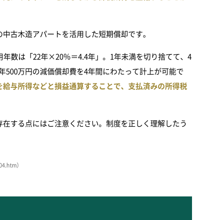
の中古木造アパートを活用した短期償却です。
数は「22年×20％＝4.4年」。1年未満を切り捨てて、4
年500万円の減価償却費を4年間にわたって計上が可能で
を給与所得などと損益通算することで、支払済みの所得税
存在する点にはご注意ください。制度を正しく理解したう
04.htm）