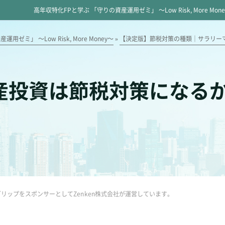
高年収特化FPと学ぶ 「守りの資産運用ゼミ」 ～Low Risk, More Mon
ゼミ」 ～Low Risk, More Money～
»
【決定版】節税対策の種類｜サラリー
産投資は節税対策になる
リップをスポンサーとしてZenken株式会社が運営しています。