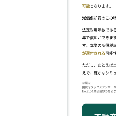
可能
となります。
減価償却費のこの
法定耐用年数である
年で償却ができます
す。本業の所得税
が還付される
可能
ただし、たとえば
えで、確かなシミ
参照元：
国税庁タックスアンサー No.5404
No.2100 減価償却のあらまし（htt