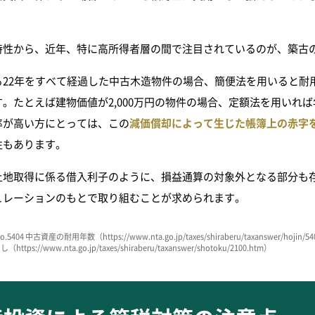
特性から、近年、特に高所得者層の間で注目されているのが、築古
22年をすべて経過した中古木造物件の場合、簡便法を用いると耐用年
。たとえば建物価値が2,000万円の物件の場合、定額法を用いれば
率が高い方にとっては、この
減価償却によって生じた帳簿上の赤字
性もあります。
土地取得に係る借入利子のように、損益通算の対象外となる部分も
ュレーションのもとで取り組むことが求められます。
 中古資産の耐用年数（https://www.nta.go.jp/taxes/shiraberu/taxanswer/hojin/54
ps://www.nta.go.jp/taxes/shiraberu/taxanswer/shotoku/2100.htm）