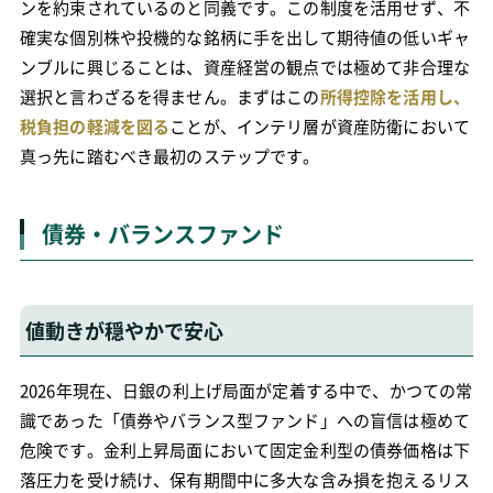
ンを約束されているのと同義です。この制度を活用せず、不
確実な個別株や投機的な銘柄に手を出して期待値の低いギャ
ンブルに興じることは、資産経営の観点では極めて非合理な
選択と言わざるを得ません。まずはこの
所得控除を活用し、
税負担の軽減を図る
ことが、インテリ層が資産防衛において
真っ先に踏むべき最初のステップです。
債券・バランスファンド
値動きが穏やかで安心
2026年現在、日銀の利上げ局面が定着する中で、かつての常
識であった「債券やバランス型ファンド」への盲信は極めて
危険です。金利上昇局面において固定金利型の債券価格は下
落圧力を受け続け、保有期間中に多大な含み損を抱えるリス