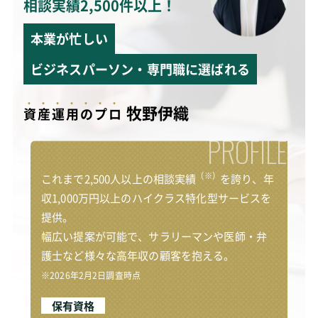
相談実績2,500件以上！
本業が忙しい
ビジネスパーソン・専門職に選ばれる
牧野伊織
資
産
運
用
の
プ
ロ
PROFILE
（※）
これまで2,500人以上の相談実績
を誇り、年
収1,000万円以上のハイクラス特化型サービスを
提供。
幅広い提案が可能で、サラリーマンや医師・弁
護士など様々な高年収の顧客を抱える。
※2026年2月2日調査時点
保有資格