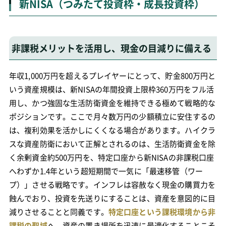
新NISA（つみたて投資枠・成長投資枠）
非課税メリットを活用し、現金の目減りに備える
年収1,000万円を超えるプレイヤーにとって、貯金800万円と
いう資産規模は、新NISAの年間投資上限枠360万円をフル活
用し、かつ強固な生活防衛資金を維持できる極めて戦略的な
ポジションです。ここで月々数万円の少額積立に安住するの
は、複利効果を活かしにくくなる場合があります。ハイクラ
スな資産防衛において正解とされるのは、生活防衛資金を除
く余剰資金約500万円を、特定口座から新NISAの非課税口座
へわずか1.4年という超短期間で一気に「最速移管（ワー
プ）」させる戦略です。インフレは容赦なく現金の購買力を
蝕んでおり、投資を先送りにすることは、資産を意図的に目
減りさせることと同義です。
特定口座という課税環境から非
課税の聖域
へ、資産の置き場所を迅速に最適化することこそ