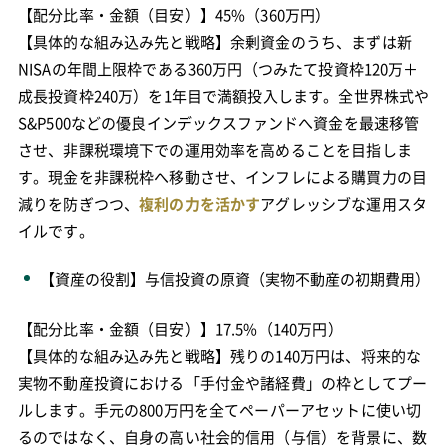
【配分比率・金額（目安）】45%（360万円）
【具体的な組み込み先と戦略】余剰資金のうち、まずは新
NISAの年間上限枠である360万円（つみたて投資枠120万＋
成長投資枠240万）を1年目で満額投入します。全世界株式や
S&P500などの優良インデックスファンドへ資金を最速移管
させ、非課税環境下での運用効率を高めることを目指しま
す。現金を非課税枠へ移動させ、インフレによる購買力の目
減りを防ぎつつ、
複利の力を活かす
アグレッシブな運用スタ
イルです。
【資産の役割】与信投資の原資（実物不動産の初期費用）
【配分比率・金額（目安）】17.5%（140万円）
【具体的な組み込み先と戦略】残りの140万円は、将来的な
実物不動産投資における「手付金や諸経費」の枠としてプー
ルします。手元の800万円を全てペーパーアセットに使い切
るのではなく、自身の高い社会的信用（与信）を背景に、数