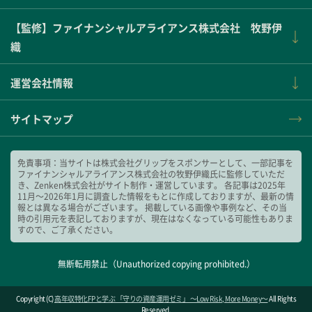
【監修】ファイナンシャルアライアンス株式会社 牧野伊
織
運営会社情報
サイトマップ
免責事項：当サイトは株式会社グリップをスポンサーとして、一部記事を
ファイナンシャルアライアンス株式会社の牧野伊織氏に監修していただ
き、Zenken株式会社がサイト制作・運営しています。 各記事は2025年
11月～2026年1月に調査した情報をもとに作成しておりますが、最新の情
報とは異なる場合がございます。 掲載している画像や事例など、その当
時の引用元を表記しておりますが、現在はなくなっている可能性もありま
すので、ご了承ください。
無断転用禁止（Unauthorized copying prohibited.）
Copyright (C)
高年収特化FPと学ぶ 「守りの資産運用ゼミ」 ～Low Risk, More Money～
All Rights
Reserved.