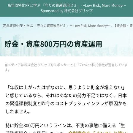
高年収特化FPと学ぶ 「守りの資産運用ゼミ」 ～Low Risk, More Money～
Sponsored by 株式会社グリップ
高年収特化FPと学ぶ 「守りの資産運用ゼミ」 ～Low Risk, More Money～
»
【貯金額・資
貯金・資産800万円の資産運用
当メディアは株式会社グリップをスポンサーとしてZenken株式会社が運営していま
す。
「年収は上がったはずなのに、思うように貯金が増えない」
と感じているなら、それはあなたの努力不足ではなく、日本
の累進課税制度と昨今のコストプッシュインフレが原因かも
しれません。
特に貯金800万円というラインは、不測の事態に備える「生