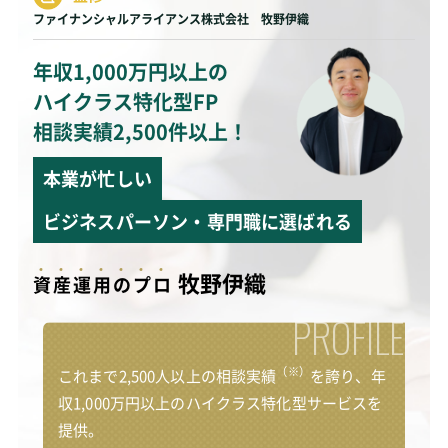
ファイナンシャルアライアンス株式会社 牧野伊織
年収1,000万円以上の
ハイクラス特化型FP
相談実績2,500件以上！
本業が忙しい
ビジネスパーソン・専門職に選ばれる
牧野伊織
資
産
運
用
の
プ
ロ
PROFILE
（※）
これまで2,500人以上の相談実績
を誇り、年
収1,000万円以上のハイクラス特化型サービスを
提供。