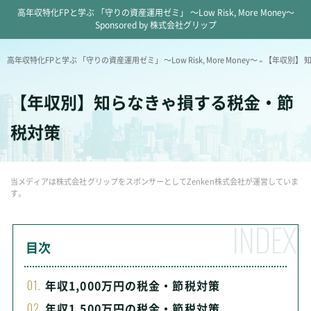
高年収特化FPと学ぶ 「守りの資産運用ゼミ」 ～Low Risk, More Money～
Sponsored by 株式会社グリップ
高年収特化FPと学ぶ 「守りの資産運用ゼミ」 ～Low Risk, More Money～
»
【年収別】 
【年収別】知らなきゃ損する税金・節
税対策
当メディアは株式会社グリップをスポンサーとしてZenken株式会社が運営していま
す。
目次
年収1,000万円の税金・節税対策
年収1,500万円の税金・節税対策